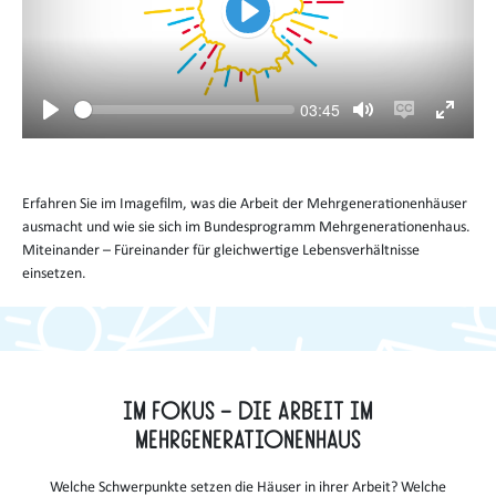
Abspielen
Aktuelle
03:45
Zeit
Seek
Abspielen
Stumm
Untertitel
Vollbild
an/aus
an/aus
an/aus
Erfahren Sie im Imagefilm, was die Arbeit der Mehrgenerationenhäuser
ausmacht und wie sie sich im Bundesprogramm Mehrgenerationenhaus.
Miteinander – Füreinander für gleichwertige Lebensverhältnisse
einsetzen.
Im Fokus – die Arbeit im
Mehrgenerationenhaus
Welche Schwerpunkte setzen die Häuser in ihrer Arbeit? Welche