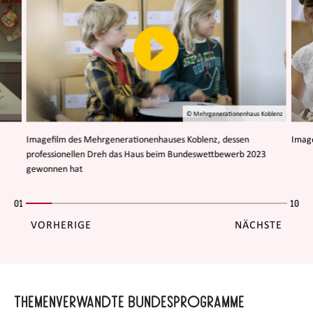
© Mehrgenerationenhaus Koblenz
Imagefilm des Mehrgenerationenhauses Koblenz, dessen
Image
professionellen Dreh das Haus beim Bundeswettbewerb 2023
gewonnen hat
01
10
VORHERIGE
NÄCHSTE
Themenverwandte Bundesprogramme