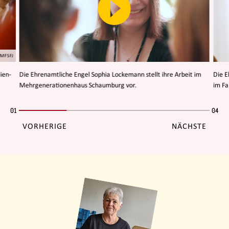
BMFSFJ
ien-
Die Ehrenamtliche Engel Sophia Lockemann stellt ihre Arbeit im
Die E
Mehrgenerationenhaus Schaumburg vor.
im Fa
01
04
VORHERIGE
NÄCHSTE