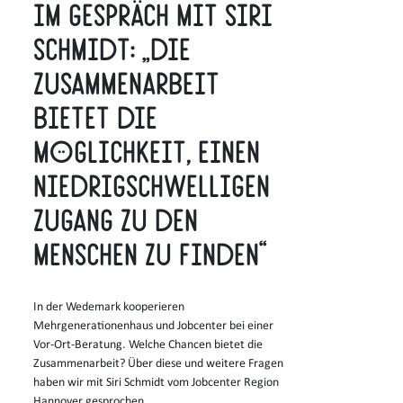
Im Gespräch mit Siri
Schmidt: „Die
Zusammenarbeit
bietet die
Möglichkeit, einen
niedrigschwelligen
Zugang zu den
Menschen zu finden“
In der Wedemark kooperieren
Mehrgenerationenhaus und Jobcenter bei einer
Vor-Ort-Beratung. Welche Chancen bietet die
Zusammenarbeit? Über diese und weitere Fragen
haben wir mit Siri Schmidt vom Jobcenter Region
Hannover gesprochen.