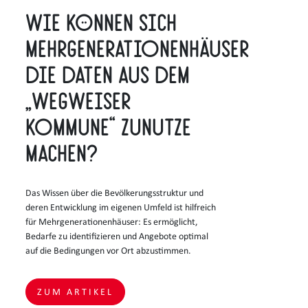
Wie können sich
Mehrgenerationenhäuser
die Daten aus dem
„Wegweiser
Kommune“ zunutze
machen?
Das Wissen über die Bevölkerungsstruktur und
deren Entwicklung im eigenen Umfeld ist hilfreich
für Mehrgenerationenhäuser: Es ermöglicht,
Bedarfe zu identifizieren und Angebote optimal
auf die Bedingungen vor Ort abzustimmen.
ZUM ARTIKEL