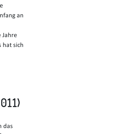
ie
Anfang an
 Jahre
 hat sich
011)
n das