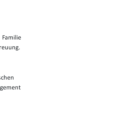
 Familie
treuung.
schen
gagement