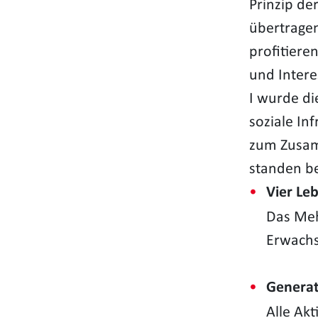
Prinzip de
übertragen
profitiere
und Inter
I wurde di
soziale In
zum Zusamm
standen b
Vier Le
Das Meh
Erwachs
Generat
Alle Ak