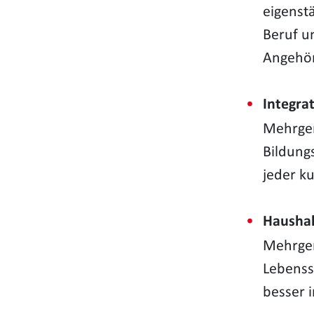
eigenst
Beruf u
Angehör
Integra
Mehrgen
Bildung
jeder ku
Haushal
Mehrgen
Lebenss
besser i