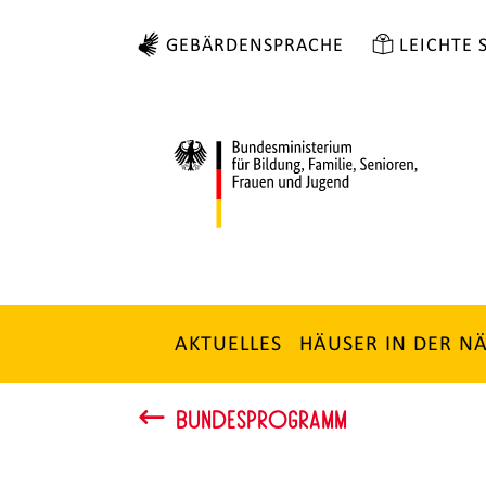
Zum
GEBÄRDENSPRACHE
LEICHTE 
Hauptinhalt
springen
AKTUELLES
HÄUSER IN DER N
BUNDESPROGRAMM