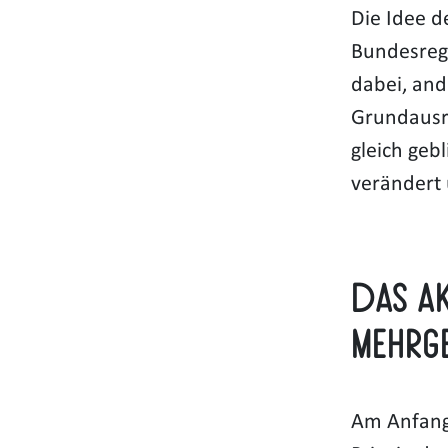
Die Idee 
Bundesregi
dabei, and
Grundausr
gleich geb
verändert 
Das A
Mehrg
Am Anfang