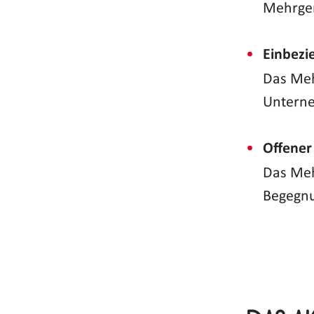
Mehrgen
Einbezi
Das Meh
Unterne
Offener 
Das Meh
Begegn