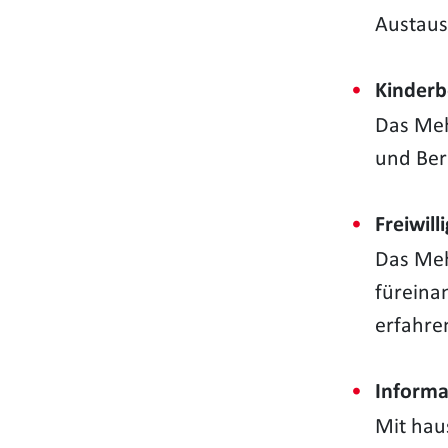
Austaus
Kinderb
Das Meh
und Ber
Freiwil
Das Meh
füreina
erfahre
Informa
Mit hau