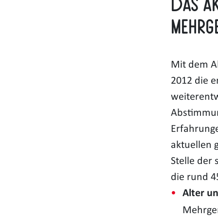
Das A
Mehrg
Mit dem A
2012 die e
weiterentw
Abstimmun
Erfahrung
aktuellen 
Stelle der
die rund 4
Alter u
Mehrgen