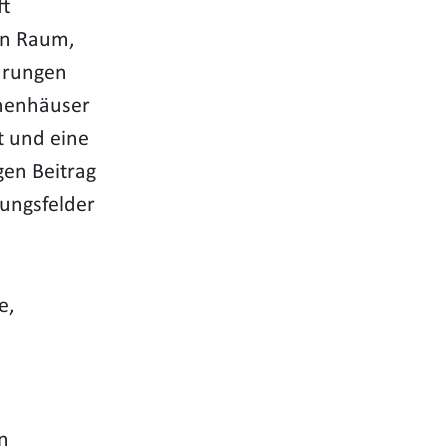
ft
en Raum,
ahrungen
nenhäuser
t und eine
gen Beitrag
lungsfelder
e,
n