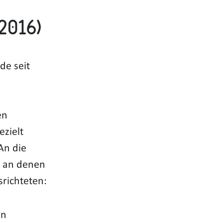
2016)
e seit
en
zielt
An die
, an denen
srichteten:
in