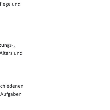
Pflege und
zungs-,
Alters und
schiedenen
n Aufgaben