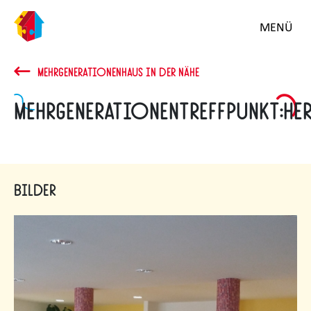
MENÜ
MEHRGENERATIONENHAUS IN DER NÄHE
MehrGenerationenTreffpunkt:He
Bilder