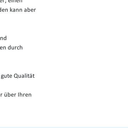
ter; einen
rden kann aber
und
hen durch
 gute Qualität
r über Ihren