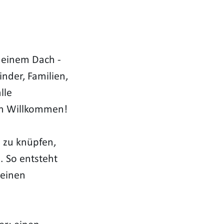
r einem Dach -
nder, Familien,
lle
ch Willkommen!
 zu knüpfen,
. So entsteht
seinen